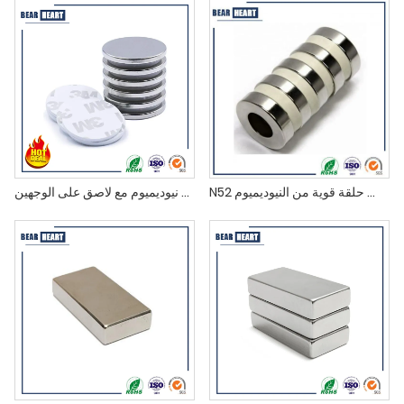
N52 مغناطيس حلقة قوية من النيوديميوم
مغناطيس قرص نيوديميوم مع لاصق على الوجهين