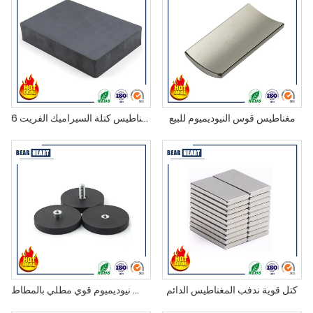
مغناطيس قوس النيوديميوم للبيع
مغناطيس كتلة السيراميك الفريت 6 "X4" X1 "
كتل قوية ندفب المغناطيس الدائم
مغناطيس نيوديميوم قوي مطلي بالمطاط