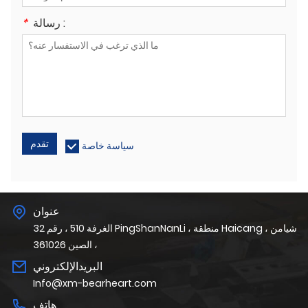
رسالة :
*
تقدم
سياسة خاصة
عنوان
الغرفة 510 ، رقم 32 PingShanNanLi ، منطقة Haicang ، شيامن
، الصين 361026
البريدالإلكتروني
Info@xm-bearheart.com
هاتف